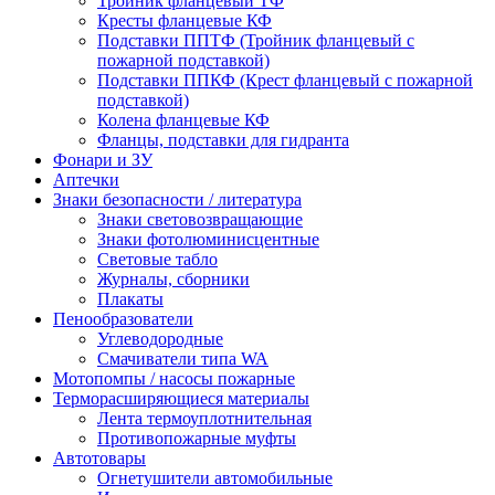
Тройник фланцевый ТФ
Кресты фланцевые КФ
Подставки ППТФ (Тройник фланцевый с
пожарной подставкой)
Подставки ППКФ (Крест фланцевый с пожарной
подставкой)
Колена фланцевые КФ
Фланцы, подставки для гидранта
Фонари и ЗУ
Аптечки
Знаки безопасности / литература
Знаки световозвращающие
Знаки фотолюминисцентные
Световые табло
Журналы, сборники
Плакаты
Пенообразователи
Углеводородные
Смачиватели типа WA
Мотопомпы / насосы пожарные
Терморасширяющиеся материалы
Лента термоуплотнительная
Противопожарные муфты
Автотовары
Огнетушители автомобильные