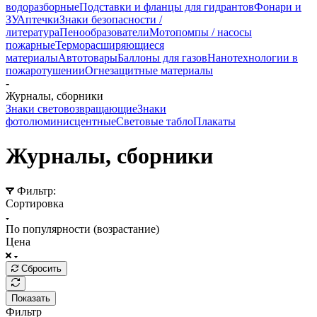
водоразборные
Подставки и фланцы для гидрантов
Фонари и
ЗУ
Аптечки
Знаки безопасности /
литература
Пенообразователи
Мотопомпы / насосы
пожарные
Терморасширяющиеся
материалы
Автотовары
Баллоны для газов
Нанотехнологии в
пожаротушении
Огнезащитные материалы
-
Журналы, сборники
Знаки световозвращающие
Знаки
фотолюминисцентные
Световые табло
Плакаты
Журналы, сборники
Фильтр:
Сортировка
По популярности (возрастание)
Цена
Сбросить
Показать
Фильтр