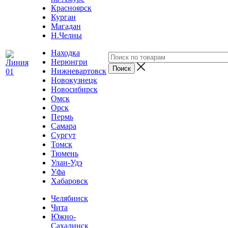
Красноярск
Курган
Магадан
Н.Челны
Находка
Нерюнгри
Нижневартовск
Новокузнецк
Новосибирск
Омск
Орск
Пермь
Самара
Сургут
Томск
Тюмень
Улан-Удэ
Уфа
Хабаровск
Челябинск
Чита
Южно-
Сахалинск