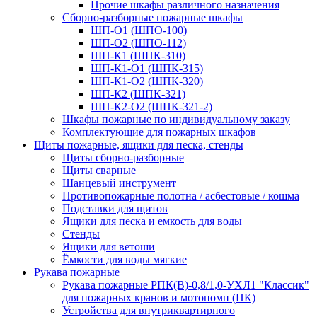
Прочие шкафы различного назначения
Сборно-разборные пожарные шкафы
ШП-О1 (ШПО-100)
ШП-О2 (ШПО-112)
ШП-К1 (ШПК-310)
ШП-К1-О1 (ШПК-315)
ШП-К1-О2 (ШПК-320)
ШП-К2 (ШПК-321)
ШП-К2-О2 (ШПК-321-2)
Шкафы пожарные по индивидуальному заказу
Комплектующие для пожарных шкафов
Щиты пожарные, ящики для песка, стенды
Щиты сборно-разборные
Щиты сварные
Шанцевый инструмент
Противопожарные полотна / асбестовые / кошма
Подставки для щитов
Ящики для песка и емкость для воды
Стенды
Ящики для ветоши
Ёмкости для воды мягкие
Рукава пожарные
Рукава пожарные РПК(В)-0,8/1,0-УХЛ1 "Классик"
для пожарных кранов и мотопомп (ПК)
Устройства для внутриквартирного