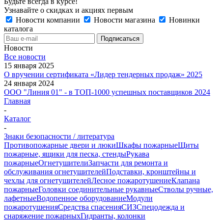
Будьте всегда в курсе!
Узнавайте о скидках и акциях первым
Новости компании
Новости магазина
Новинки
каталога
Новости
Все новости
15 января 2025
О вручении сертификата «Лидер тендерных продаж» 2025
24 января 2024
ООО "Линия 01" - в ТОП-1000 успешных поставщиков 2024
Главная
-
Каталог
-
Знаки безопасности / литература
Противопожарные двери и люки
Шкафы пожарные
Щиты
пожарные, ящики для песка, стенды
Рукава
пожарные
Огнетушители
Запчасти для ремонта и
обслуживания огнетушителей
Подставки, кронштейны и
чехлы для огнетушителей
Лесное пожаротушение
Клапана
пожарные
Головки соединительные рукавные
Стволы ручные,
лафетные
Водопенное оборудование
Модули
пожаротушения
Средства спасения
СИЗ
Спецодежда и
снаряжение пожарных
Гидранты, колонки