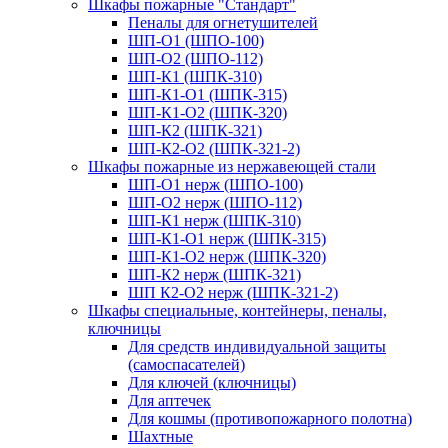
Шкафы пожарные "Стандарт"
Пеналы для огнетушителей
ШП-О1 (ШПО-100)
ШП-О2 (ШПО-112)
ШП-К1 (ШПК-310)
ШП-К1-О1 (ШПК-315)
ШП-К1-О2 (ШПК-320)
ШП-К2 (ШПК-321)
ШП-К2-О2 (ШПК-321-2)
Шкафы пожарные из нержавеющей стали
ШП-О1 нерж (ШПО-100)
ШП-О2 нерж (ШПО-112)
ШП-К1 нерж (ШПК-310)
ШП-К1-О1 нерж (ШПК-315)
ШП-К1-О2 нерж (ШПК-320)
ШП-К2 нерж (ШПК-321)
ШП К2-О2 нерж (ШПК-321-2)
Шкафы специальные, контейнеры, пеналы,
ключницы
Для средств индивидуальной защиты
(самоспасателей)
Для ключей (ключницы)
Для аптечек
Для кошмы (противопожарного полотна)
Шахтные