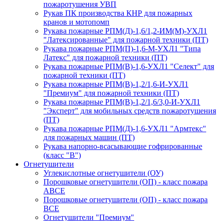
пожаротушения УВП
Рукав ПК производства КНР для пожарных
кранов и мотопомп
Рукава пожарные РПМ(Д)-1,6/1,2-ИМ(M)-УХЛ1
"Латексированные" для пожарной техники (ПТ)
Рукава пожарные РПМ(П)-1,6-М-УХЛ1 "Типа
Латекс" для пожарной техники (ПТ)
Рукава пожарные РПМ(В)-1,6-УХЛ1 "Селект" для
пожарной техники (ПТ)
Рукава пожарные РПМ(В)-1,2/1,6-И-УХЛ1
"Премиум" для пожарной техники (ПТ)
Рукава пожарные РПМ(В)-1,2/1,6/3,0-И-УХЛ1
"Эксперт" для мобильных средств пожаротушения
(ПТ)
Рукава пожарные РПМ(Д)-1,6-УХЛ1 "Армтекс"
для пожарных машин (ПТ)
Рукава напорно-всасывающие гофрированные
(класс "В")
Огнетушители
Углекислотные огнетушители (ОУ)
Порошковые огнетушители (ОП) - класс пожара
АВСЕ
Порошковые огнетушители (ОП) - класс пожара
ВСЕ
Огнетушители "Премиум"