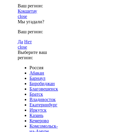
Ваш регион:
Кокшетау
close
Мы угадали?
Ваш регион:
Да
Нет
close
Выберите ваш
регион:
Россия
Абакан
Барнаул
Биробиджан
Благовещенск
Братск
Владивосток
Екатеринбург
Иркутск
Казань
Кемерово
Комсомольск-
на-Амуре