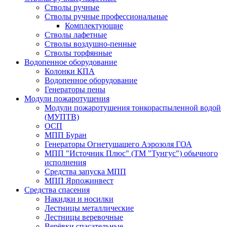
Стволы ручные
Стволы ручные профессиональные
Комплектующие
Стволы лафетные
Стволы воздушно-пенные
Стволы торфянные
Водопенное оборудование
Колонки КПА
Водопенное оборудование
Генераторы пены
Модули пожаротушения
Модули пожаротушения тонкораспыленной водой
(МУПТВ)
ОСП
МПП Буран
Генераторы Огнетушащего Аэрозоля ГОА
МПП "Источник Плюс" (ТМ "Тунгус") обычного
исполнения
Средства запуска МПП
МПП Ярпожинвест
Средства спасения
Накидки и носилки
Лестницы металлические
Лестницы веревочные
Верёвки спасательные