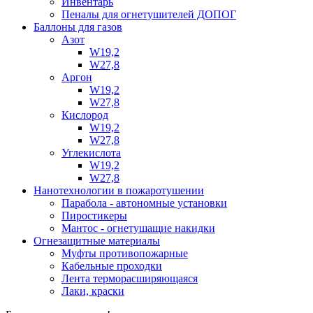
Инвентарь
Пеналы для огнетушителей ДОПОГ
Баллоны для газов
Азот
W19,2
W27,8
Аргон
W19,2
W27,8
Кислород
W19,2
W27,8
Углекислота
W19,2
W27,8
Нанотехнологии в пожаротушении
Парабола - автономные установки
Пиростикеры
Мантос - огнетушащие накидки
Огнезащитные материалы
Муфты противопожарные
Кабельные проходки
Лента терморасширяющаяся
Лаки, краски