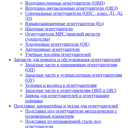
Воздушно-пенные огнетушители (ОВП)
Воздушно-эмульсионные огнетушители (ОВЭ)
Специальные огнетушители (ОПС - класс Д1, Д2,
Д3)
Взрывозащищенные огнетушители (Ex)
Шахтные огнетушители
Огнетушители МРС (морской регистр
судоходства)
Хладоновые огнетушители (ОХ)
Автономные огнетушители
Учебные пособия огнетушителей
Запчасти для ремонта и обслуживания огнетушителей
Запасные части к порошковым огнетушителям
(ОП)
Запасные части к углекислотным огнетушителям
(ОУ)
Тележки и коллеса к огнетушителям
Запасные части к огнетушителям ОВП и ОВЭ
Заряды для огнетушителей и огнетушащие
порошки
Подставки, кронштейны и чехлы для огнетушителей
Подставки под огнетушители металлические с
полимерным покрытием
Подставки из нержавеющей стали под
огнетушители