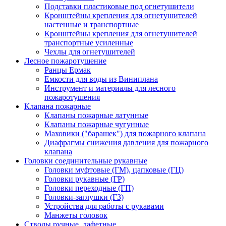
Подставки пластиковые под огнетушители
Кронштейны крепления для огнетушителей
настенные и транспортные
Кронштейны крепления для огнетушителей
транспортные усиленные
Чехлы для огнетушителей
Лесное пожаротушение
Ранцы Ермак
Емкости для воды из Виниплана
Инструмент и материалы для лесного
пожаротушения
Клапана пожарные
Клапаны пожарные латунные
Клапаны пожарные чугунные
Маховики ("барашек") для пожарного клапана
Диафрагмы снижения давления для пожарного
клапана
Головки соединительные рукавные
Головки муфтовые (ГМ), цапковые (ГЦ)
Головки рукавные (ГР)
Головки переходные (ГП)
Головки-заглушки (ГЗ)
Устройства для работы с рукавами
Манжеты головок
Стволы ручные, лафетные