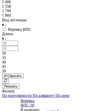
1 406
1 558
1 709
1 860
Вид лестницы
Веревка ВПС
Длина
30
35
40
45
50
Сбросить
Показать
Фильтр
По популярности
По алфавиту
По цене
Веревка
ВПС-30
В наличии: