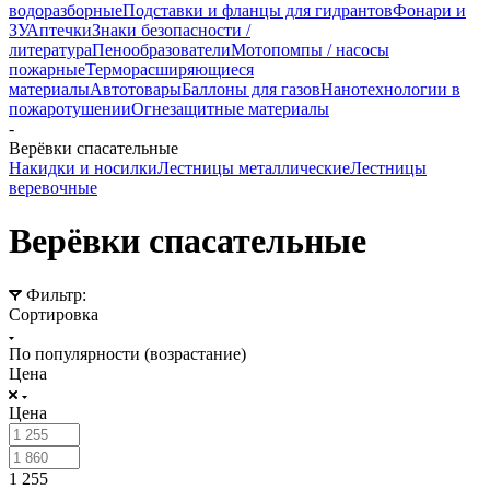
водоразборные
Подставки и фланцы для гидрантов
Фонари и
ЗУ
Аптечки
Знаки безопасности /
литература
Пенообразователи
Мотопомпы / насосы
пожарные
Терморасширяющиеся
материалы
Автотовары
Баллоны для газов
Нанотехнологии в
пожаротушении
Огнезащитные материалы
-
Верёвки спасательные
Накидки и носилки
Лестницы металлические
Лестницы
веревочные
Верёвки спасательные
Фильтр:
Сортировка
По популярности (возрастание)
Цена
Цена
1 255