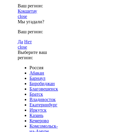
Ваш регион:
Кокшетау
close
Мы угадали?
Ваш регион:
Да
Нет
close
Выберите ваш
регион:
Россия
Абакан
Барнаул
Биробиджан
Благовещенск
Братск
Владивосток
Екатеринбург
Иркутск
Казань
Кемерово
Комсомольск-
на-Амуре