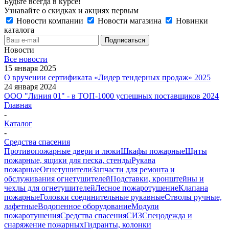
Будьте всегда в курсе!
Узнавайте о скидках и акциях первым
Новости компании
Новости магазина
Новинки
каталога
Новости
Все новости
15 января 2025
О вручении сертификата «Лидер тендерных продаж» 2025
24 января 2024
ООО "Линия 01" - в ТОП-1000 успешных поставщиков 2024
Главная
-
Каталог
-
Средства спасения
Противопожарные двери и люки
Шкафы пожарные
Щиты
пожарные, ящики для песка, стенды
Рукава
пожарные
Огнетушители
Запчасти для ремонта и
обслуживания огнетушителей
Подставки, кронштейны и
чехлы для огнетушителей
Лесное пожаротушение
Клапана
пожарные
Головки соединительные рукавные
Стволы ручные,
лафетные
Водопенное оборудование
Модули
пожаротушения
Средства спасения
СИЗ
Спецодежда и
снаряжение пожарных
Гидранты, колонки