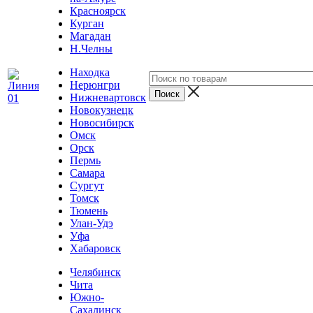
Красноярск
Курган
Магадан
Н.Челны
Находка
Нерюнгри
Нижневартовск
Новокузнецк
Новосибирск
Омск
Орск
Пермь
Самара
Сургут
Томск
Тюмень
Улан-Удэ
Уфа
Хабаровск
Челябинск
Чита
Южно-
Сахалинск