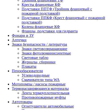
Тройник фланцевый ТФ
Кресты фланцевые КФ
Подставки ППТФ (Тройник фланцевый с
пожарной подставкой)
Подставки ППКФ (Крест фланцевый с пожарной
подставкой)
Колена фланцевые КФ
Фланцы, подставки для гидранта
Фонари и ЗУ
Аптечки
Знаки безопасности / литература
Знаки световозвращающие
Знаки фотолюминисцентные
Световые табло
Журналы, сборники
Плакаты
Пенообразователи
Углеводородные
Смачиватели типа WA
Мотопомпы / насосы пожарные
Терморасширяющиеся материалы
Лента термоуплотнительная
Противопожарные муфты
Автотовары
Огнетушители автомобильные