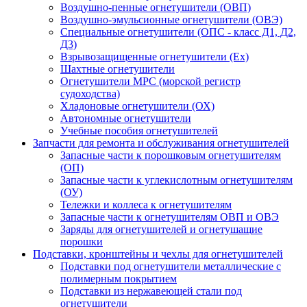
Воздушно-пенные огнетушители (ОВП)
Воздушно-эмульсионные огнетушители (ОВЭ)
Специальные огнетушители (ОПС - класс Д1, Д2,
Д3)
Взрывозащищенные огнетушители (Ex)
Шахтные огнетушители
Огнетушители МРС (морской регистр
судоходства)
Хладоновые огнетушители (ОХ)
Автономные огнетушители
Учебные пособия огнетушителей
Запчасти для ремонта и обслуживания огнетушителей
Запасные части к порошковым огнетушителям
(ОП)
Запасные части к углекислотным огнетушителям
(ОУ)
Тележки и коллеса к огнетушителям
Запасные части к огнетушителям ОВП и ОВЭ
Заряды для огнетушителей и огнетушащие
порошки
Подставки, кронштейны и чехлы для огнетушителей
Подставки под огнетушители металлические с
полимерным покрытием
Подставки из нержавеющей стали под
огнетушители