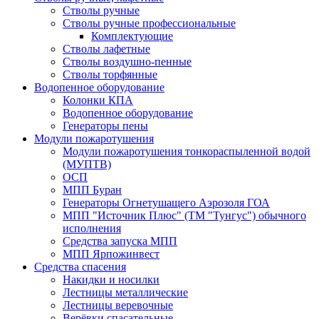
Стволы ручные
Стволы ручные профессиональные
Комплектующие
Стволы лафетные
Стволы воздушно-пенные
Стволы торфянные
Водопенное оборудование
Колонки КПА
Водопенное оборудование
Генераторы пены
Модули пожаротушения
Модули пожаротушения тонкораспыленной водой
(МУПТВ)
ОСП
МПП Буран
Генераторы Огнетушащего Аэрозоля ГОА
МПП "Источник Плюс" (ТМ "Тунгус") обычного
исполнения
Средства запуска МПП
МПП Ярпожинвест
Средства спасения
Накидки и носилки
Лестницы металлические
Лестницы веревочные
Верёвки спасательные