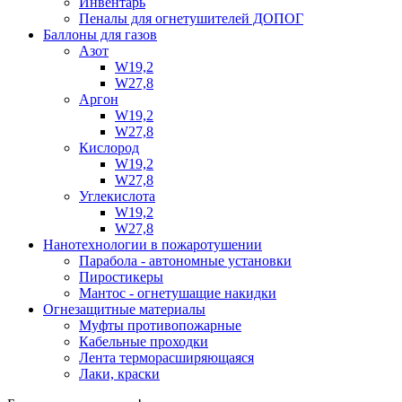
Инвентарь
Пеналы для огнетушителей ДОПОГ
Баллоны для газов
Азот
W19,2
W27,8
Аргон
W19,2
W27,8
Кислород
W19,2
W27,8
Углекислота
W19,2
W27,8
Нанотехнологии в пожаротушении
Парабола - автономные установки
Пиростикеры
Мантос - огнетушащие накидки
Огнезащитные материалы
Муфты противопожарные
Кабельные проходки
Лента терморасширяющаяся
Лаки, краски