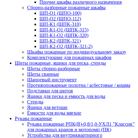
Прочие шкафы различного назначения
Сборно-разборные пожарные шкафы
ШП-О1 (ШПО-100)
ШП-О2 (ШПО-112)
ШП-К1 (ШПК-310)
ШП-К1-О1 (ШПК-315)
ШП-К1-О2 (ШПК-320)
ШП-К2 (ШПК-321)
ШП-К2-О2 (ШПК-321-2)
Шкафы пожарные по индивидуальному заказу
Комплектующие для пожарных шкафов
Щиты пожарные, ящики для песка, стенды
Щиты сборно-разборные
Щиты сварные
Шанцевый инструмент
Противопожарные полотна / асбестовые / кошма
Подставки для щитов
Ящики для песка и емкость для воды
Стенды
Ящики для ветоши
Ёмкости для воды мягкие
Рукава пожарные
Рукава пожарные РПК(В)-0,8/1,0-УХЛ1 "Классик"
для пожарных кранов и мотопомп (ПК)
Устройства для внутриквартирного