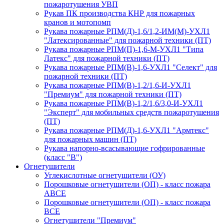
пожаротушения УВП
Рукав ПК производства КНР для пожарных
кранов и мотопомп
Рукава пожарные РПМ(Д)-1,6/1,2-ИМ(M)-УХЛ1
"Латексированные" для пожарной техники (ПТ)
Рукава пожарные РПМ(П)-1,6-М-УХЛ1 "Типа
Латекс" для пожарной техники (ПТ)
Рукава пожарные РПМ(В)-1,6-УХЛ1 "Селект" для
пожарной техники (ПТ)
Рукава пожарные РПМ(В)-1,2/1,6-И-УХЛ1
"Премиум" для пожарной техники (ПТ)
Рукава пожарные РПМ(В)-1,2/1,6/3,0-И-УХЛ1
"Эксперт" для мобильных средств пожаротушения
(ПТ)
Рукава пожарные РПМ(Д)-1,6-УХЛ1 "Армтекс"
для пожарных машин (ПТ)
Рукава напорно-всасывающие гофрированные
(класс "В")
Огнетушители
Углекислотные огнетушители (ОУ)
Порошковые огнетушители (ОП) - класс пожара
АВСЕ
Порошковые огнетушители (ОП) - класс пожара
ВСЕ
Огнетушители "Премиум"