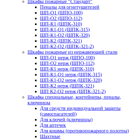
Шкафы пожарные "Стандарт"
Пеналы для огнетушителей
ШП-О1 (ШПО-100)
ШП-О2 (ШПО-112)
ШП-К1 (ШПК-310)
ШП-К1-О1 (ШПК-315)
ШП-К1-О2 (ШПК-320)
ШП-К2 (ШПК-321)
ШП-К2-О2 (ШПК-321-2)
Шкафы пожарные из нержавеющей стали
ШП-О1 нерж (ШПО-100)
ШП-О2 нерж (ШПО-112)
ШП-К1 нерж (ШПК-310)
ШП-К1-О1 нерж (ШПК-315)
ШП-К1-О2 нерж (ШПК-320)
ШП-К2 нерж (ШПК-321)
ШП К2-О2 нерж (ШПК-321-2)
Шкафы специальные, контейнеры, пеналы,
ключницы
Для средств индивидуальной защиты
(самоспасателей)
Для ключей (ключницы)
Для аптечек
Для кошмы (противопожарного полотна)
Шахтные