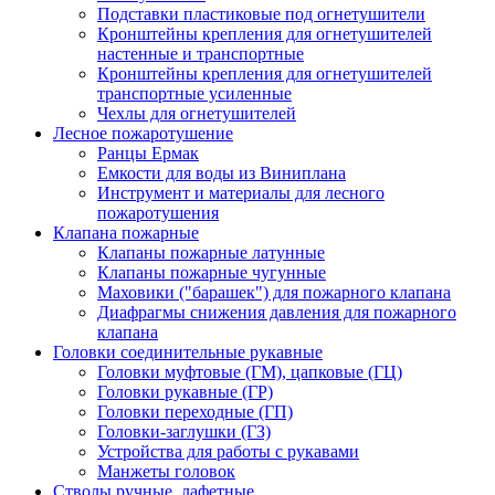
Подставки пластиковые под огнетушители
Кронштейны крепления для огнетушителей
настенные и транспортные
Кронштейны крепления для огнетушителей
транспортные усиленные
Чехлы для огнетушителей
Лесное пожаротушение
Ранцы Ермак
Емкости для воды из Виниплана
Инструмент и материалы для лесного
пожаротушения
Клапана пожарные
Клапаны пожарные латунные
Клапаны пожарные чугунные
Маховики ("барашек") для пожарного клапана
Диафрагмы снижения давления для пожарного
клапана
Головки соединительные рукавные
Головки муфтовые (ГМ), цапковые (ГЦ)
Головки рукавные (ГР)
Головки переходные (ГП)
Головки-заглушки (ГЗ)
Устройства для работы с рукавами
Манжеты головок
Стволы ручные, лафетные