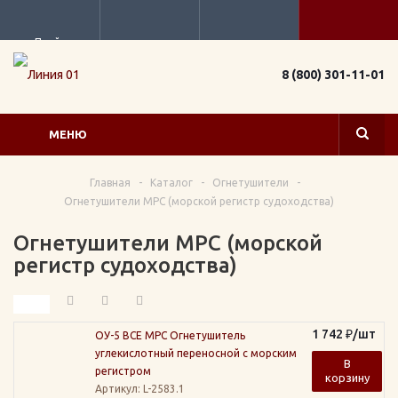
Прайс
8 (800) 301-11-01
МЕНЮ
Главная
-
Каталог
-
Огнетушители
-
Огнетушители МРС (морской регистр судоходства)
Огнетушители МРС (морской
регистр судоходства)
1 742
₽
/шт
ОУ-5 ВСЕ МРС Огнетушитель
углекислотный переносной с морским
В
регистром
корзину
Артикул
: L-2583.1