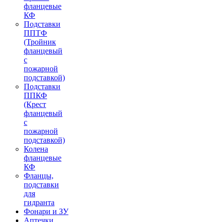
фланцевые
КФ
Подставки
ППТФ
(Тройник
фланцевый
с
пожарной
подставкой)
Подставки
ППКФ
(Крест
фланцевый
с
пожарной
подставкой)
Колена
фланцевые
КФ
Фланцы,
подставки
для
гидранта
Фонари и ЗУ
Аптечки