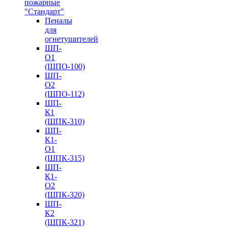
пожарные
"Стандарт"
Пеналы
для
огнетушителей
ШП-
О1
(ШПО-100)
ШП-
О2
(ШПО-112)
ШП-
К1
(ШПК-310)
ШП-
К1-
О1
(ШПК-315)
ШП-
К1-
О2
(ШПК-320)
ШП-
К2
(ШПК-321)