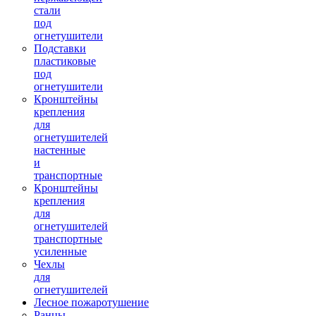
стали
под
огнетушители
Подставки
пластиковые
под
огнетушители
Кронштейны
крепления
для
огнетушителей
настенные
и
транспортные
Кронштейны
крепления
для
огнетушителей
транспортные
усиленные
Чехлы
для
огнетушителей
Лесное пожаротушение
Ранцы