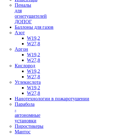
Пеналы
для
огнетушителей
ДОПОГ
Баллоны для газов
Азот
W19,2
W27,8
Аргон
W19,2
W27,8
Кислород
W19,2
W27,8
Углекислота
W19,2
W27,8
Нанотехнологии в пожаротушении
Парабола
-
автономные
установки
Пиростикеры
Мантос