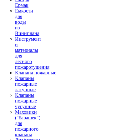
Ермак
Емкости
для
воды
из
Виниплана
Инструмент
и
материалы
для
лесного
пожаротушения
Клапана пожарные
Клапаны
пожарные
латунные
Клапаны
пожарные
чугунные
Маховики
("барашек")
для
пожарного
клапана