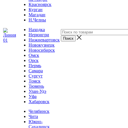
Красноярск
Курган
Магадан
Н.Челны
Находка
Нерюнгри
Нижневартовск
Новокузнецк
Новосибирск
Омск
Орск
Пермь
Самара
Сургут
Томск
Тюмень
Улан-Удэ
Уфа
Хабаровск
Челябинск
Чита
Южно-
Сахалинск