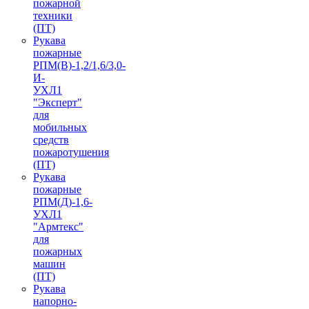
пожарной
техники
(ПТ)
Рукава
пожарные
РПМ(В)-1,2/1,6/3,0-
И-
УХЛ1
"Эксперт"
для
мобильных
средств
пожаротушения
(ПТ)
Рукава
пожарные
РПМ(Д)-1,6-
УХЛ1
"Армтекс"
для
пожарных
машин
(ПТ)
Рукава
напорно-