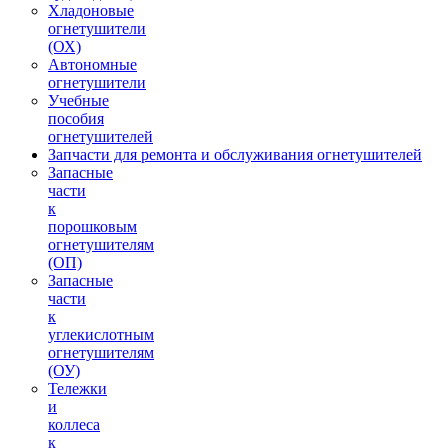
Хладоновые
огнетушители
(ОХ)
Автономные
огнетушители
Учебные
пособия
огнетушителей
Запчасти для ремонта и обслуживания огнетушителей
Запасные
части
к
порошковым
огнетушителям
(ОП)
Запасные
части
к
углекислотным
огнетушителям
(ОУ)
Тележки
и
коллеса
к