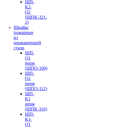
ШП-
К2-
О2
(ШПК-321-
2)
Шкафы
пожарные
из
нержавеющей
стали
ШП-
О1
нерж
(ШПО-100)
ШП-
О2
нерж
(ШПО-112)
ШП-
К1
нерж
(ШПК-310)
ШП-
К1-
О1