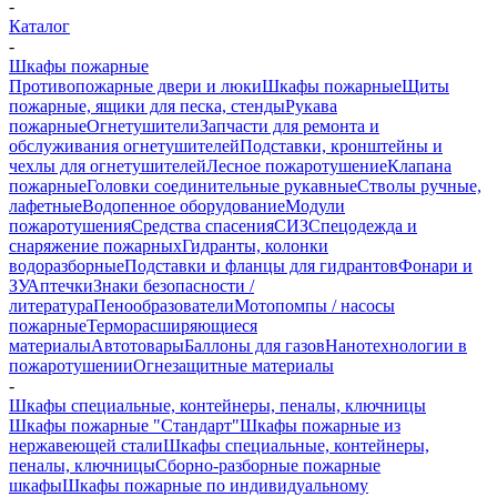
-
Каталог
-
Шкафы пожарные
Противопожарные двери и люки
Шкафы пожарные
Щиты
пожарные, ящики для песка, стенды
Рукава
пожарные
Огнетушители
Запчасти для ремонта и
обслуживания огнетушителей
Подставки, кронштейны и
чехлы для огнетушителей
Лесное пожаротушение
Клапана
пожарные
Головки соединительные рукавные
Стволы ручные,
лафетные
Водопенное оборудование
Модули
пожаротушения
Средства спасения
СИЗ
Спецодежда и
снаряжение пожарных
Гидранты, колонки
водоразборные
Подставки и фланцы для гидрантов
Фонари и
ЗУ
Аптечки
Знаки безопасности /
литература
Пенообразователи
Мотопомпы / насосы
пожарные
Терморасширяющиеся
материалы
Автотовары
Баллоны для газов
Нанотехнологии в
пожаротушении
Огнезащитные материалы
-
Шкафы специальные, контейнеры, пеналы, ключницы
Шкафы пожарные "Стандарт"
Шкафы пожарные из
нержавеющей стали
Шкафы специальные, контейнеры,
пеналы, ключницы
Сборно-разборные пожарные
шкафы
Шкафы пожарные по индивидуальному