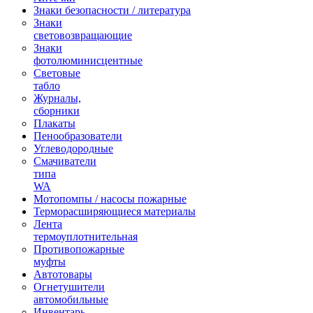
Знаки безопасности / литература
Знаки
световозвращающие
Знаки
фотолюминисцентные
Световые
табло
Журналы,
сборники
Плакаты
Пенообразователи
Углеводородные
Смачиватели
типа
WA
Мотопомпы / насосы пожарные
Терморасширяющиеся материалы
Лента
термоуплотнительная
Противопожарные
муфты
Автотовары
Огнетушители
автомобильные
Инвентарь