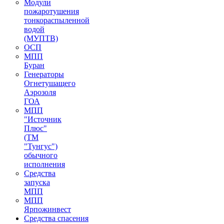
Модули
пожаротушения
тонкораспыленной
водой
(МУПТВ)
ОСП
МПП
Буран
Генераторы
Огнетушащего
Аэрозоля
ГОА
МПП
"Источник
Плюс"
(ТМ
"Тунгус")
обычного
исполнения
Средства
запуска
МПП
МПП
Ярпожинвест
Средства спасения