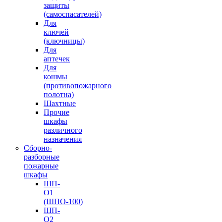
защиты
(самоспасателей)
Для
ключей
(ключницы)
Для
аптечек
Для
кошмы
(противопожарного
полотна)
Шахтные
Прочие
шкафы
различного
назначения
Сборно-
разборные
пожарные
шкафы
ШП-
О1
(ШПО-100)
ШП-
О2