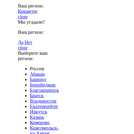
Ваш регион:
Кокшетау
close
Мы угадали?
Ваш регион:
Да
Нет
close
Выберите ваш
регион:
Россия
Абакан
Барнаул
Биробиджан
Благовещенск
Братск
Владивосток
Екатеринбург
Иркутск
Казань
Кемерово
Комсомольск-
на-Амуре