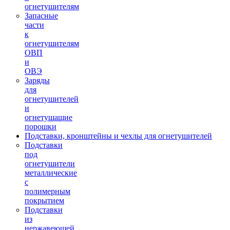
огнетушителям
Запасные
части
к
огнетушителям
ОВП
и
ОВЭ
Заряды
для
огнетушителей
и
огнетушащие
порошки
Подставки, кронштейны и чехлы для огнетушителей
Подставки
под
огнетушители
металлические
с
полимерным
покрытием
Подставки
из
нержавеющей