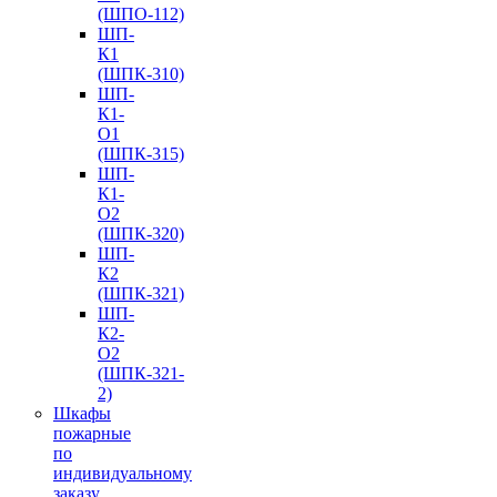
(ШПО-112)
ШП-
К1
(ШПК-310)
ШП-
К1-
О1
(ШПК-315)
ШП-
К1-
О2
(ШПК-320)
ШП-
К2
(ШПК-321)
ШП-
К2-
О2
(ШПК-321-
2)
Шкафы
пожарные
по
индивидуальному
заказу