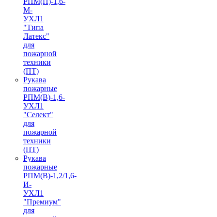
РПМ(П)-1,6-
М-
УХЛ1
"Типа
Латекс"
для
пожарной
техники
(ПТ)
Рукава
пожарные
РПМ(В)-1,6-
УХЛ1
"Селект"
для
пожарной
техники
(ПТ)
Рукава
пожарные
РПМ(В)-1,2/1,6-
И-
УХЛ1
"Премиум"
для