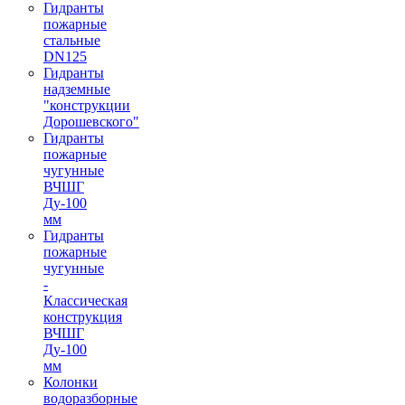
Гидранты
пожарные
стальные
DN125
Гидранты
надземные
"конструкции
Дорошевского"
Гидранты
пожарные
чугунные
ВЧШГ
Ду-100
мм
Гидранты
пожарные
чугунные
-
Классическая
конструкция
ВЧШГ
Ду-100
мм
Колонки
водоразборные