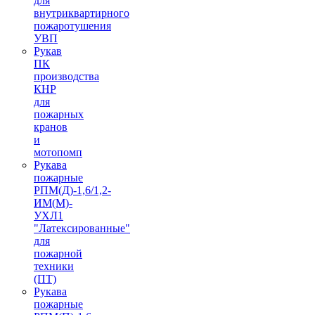
для
внутриквартирного
пожаротушения
УВП
Рукав
ПК
производства
КНР
для
пожарных
кранов
и
мотопомп
Рукава
пожарные
РПМ(Д)-1,6/1,2-
ИМ(M)-
УХЛ1
"Латексированные"
для
пожарной
техники
(ПТ)
Рукава
пожарные