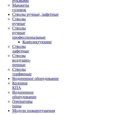
рукавами
Манжеты
головок
Стволы ручные, лафетные
Стволы
ручные
Стволы
ручные
профессиональные
Комплектующие
Стволы
лафетные
Стволы
воздушно-
пенные
Стволы
торфянные
Водопенное оборудование
Колонки
КПА
Водопенное
оборудование
Генераторы
пены
Модули пожаротушения