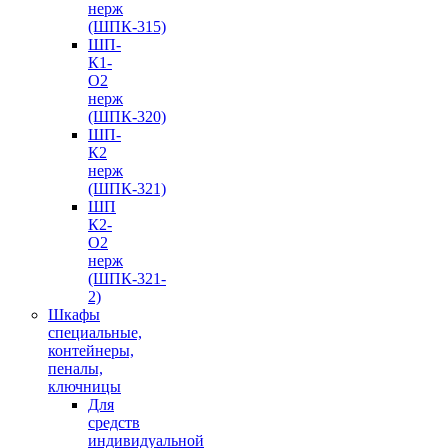
нерж
(ШПК-315)
ШП-
К1-
О2
нерж
(ШПК-320)
ШП-
К2
нерж
(ШПК-321)
ШП
К2-
О2
нерж
(ШПК-321-
2)
Шкафы
специальные,
контейнеры,
пеналы,
ключницы
Для
средств
индивидуальной