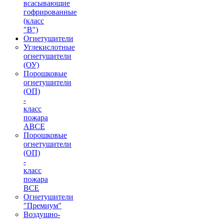
всасывающие
гофрированные
(класс
"В")
Огнетушители
Углекислотные
огнетушители
(ОУ)
Порошковые
огнетушители
(ОП)
-
класс
пожара
АВСЕ
Порошковые
огнетушители
(ОП)
-
класс
пожара
ВСЕ
Огнетушители
"Премиум"
Воздушно-