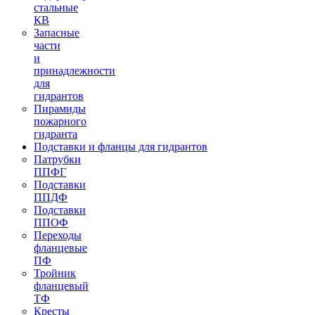
стальные
КВ
Запасные
части
и
принадлежности
для
гидрантов
Пирамиды
пожарного
гидранта
Подставки и фланцы для гидрантов
Патрубки
ППФГ
Подставки
ППДФ
Подставки
ППОФ
Переходы
фланцевые
ПФ
Тройник
фланцевый
ТФ
Кресты