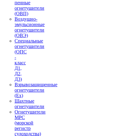
пенные
огнетушители
(ОВП)
Воздушно-
эмульсионные
огнетушители
(ОВЭ)
Специальные
огнетушители
(ОПС
-
класс
Д1,
Д2,
Д3)
Взрывозащищенные
огнетушители
(Ex)
Шахтные
огнетушители
Огнетушители
МРС
(морской
регистр
судоходства)