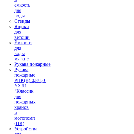
емкость
для
воды
Стенды
Ящики
для
ветоши
Ёмкости
для
воды
мягкие
Рукава пожарные
Рукава
пожарные
РПК(В)-0,8/1,0-
УХЛ1
"Классик"
для
пожарных
кранов
и
мотопомп
(ПК)
Устройства