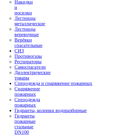
Накидки
и
носилки
Лестницы
металлические
Лестницы
веревочные
Верёвки
спасательные
СИЗ
Противогазы
Респираторы
Самоспасатели
Диэлектрические
товары
Спецодежда и снаряжение пожарных
Снаряжение
пожарных
Спецодежда
пожарных
Гидранты, колонки водоразборные
Гидранты
пожарные
стальные
DN100