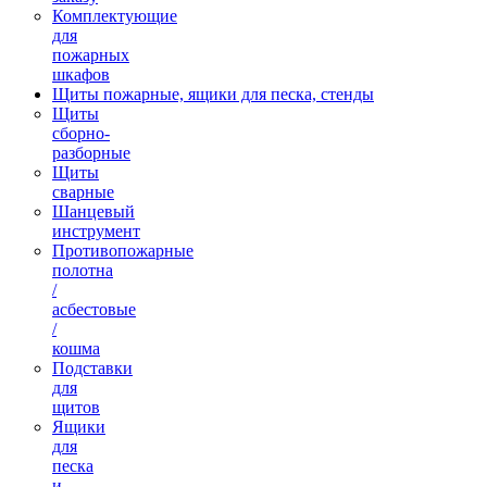
Комплектующие
для
пожарных
шкафов
Щиты пожарные, ящики для песка, стенды
Щиты
сборно-
разборные
Щиты
сварные
Шанцевый
инструмент
Противопожарные
полотна
/
асбестовые
/
кошма
Подставки
для
щитов
Ящики
для
песка
и