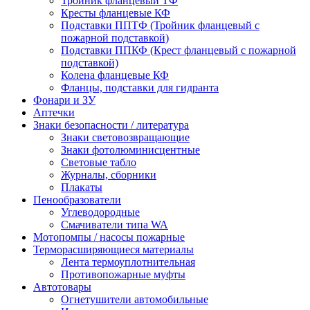
Тройник фланцевый ТФ
Кресты фланцевые КФ
Подставки ППТФ (Тройник фланцевый с
пожарной подставкой)
Подставки ППКФ (Крест фланцевый с пожарной
подставкой)
Колена фланцевые КФ
Фланцы, подставки для гидранта
Фонари и ЗУ
Аптечки
Знаки безопасности / литература
Знаки световозвращающие
Знаки фотолюминисцентные
Световые табло
Журналы, сборники
Плакаты
Пенообразователи
Углеводородные
Смачиватели типа WA
Мотопомпы / насосы пожарные
Терморасширяющиеся материалы
Лента термоуплотнительная
Противопожарные муфты
Автотовары
Огнетушители автомобильные