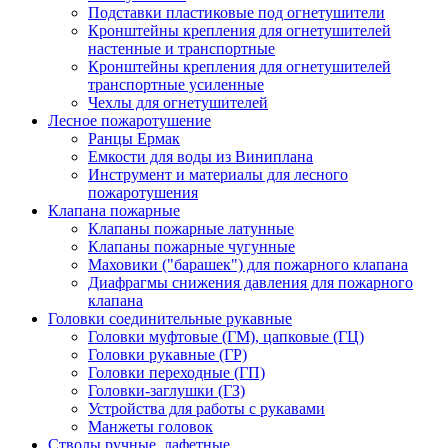
Подставки пластиковые под огнетушители
Кронштейны крепления для огнетушителей
настенные и транспортные
Кронштейны крепления для огнетушителей
транспортные усиленные
Чехлы для огнетушителей
Лесное пожаротушение
Ранцы Ермак
Емкости для воды из Виниплана
Инструмент и материалы для лесного
пожаротушения
Клапана пожарные
Клапаны пожарные латунные
Клапаны пожарные чугунные
Маховики ("барашек") для пожарного клапана
Диафрагмы снижения давления для пожарного
клапана
Головки соединительные рукавные
Головки муфтовые (ГМ), цапковые (ГЦ)
Головки рукавные (ГР)
Головки переходные (ГП)
Головки-заглушки (ГЗ)
Устройства для работы с рукавами
Манжеты головок
Стволы ручные, лафетные