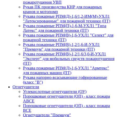
пожаротушения УВП
Рукав ПК производства КНР для пожарных
кранов и мотопомп
Рукава пожарные РПМ(Д)-1,6/1,2-ИМ(M)-УХЛ1
"Латексированные" для пожарной техники (ПТ)
Рукава пожарные РПМ(П)-1,6-М-УХЛ1 "Типа
Латекс" для пожарной техники (ПТ)
Рукава пожарные РПМ(В)-1,6-УХЛ1 "Селект" для
пожарной техники (ПТ)
Рукава пожарные РПМ(В)-1,2/1,6-И-УХЛ1
"Премиум" для пожарной техники (ПТ)
Рукава пожарные РПМ(В)-1,2/1,6/3,0-И-УХЛ1
"Эксперт" для мобильных средств пожаротушения
(ПТ)
Рукава пожарные РПМ(Д)-1,6-УХЛ1 "Армтекс"
для пожарных машин (ПТ)
Рукава напорно-всасывающие гофрированные
(класс "В")
Огнетушители
Углекислотные огнетушители (ОУ)
Порошковые огнетушители (ОП) - класс пожара
АВСЕ
Порошковые огнетушители (ОП) - класс пожара
ВСЕ
Огнетушители "Премиум"