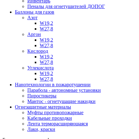
Инвентарь
Пеналы для огнетушителей ДОПОГ
Баллоны для газов
Азот
W19,2
W27,8
Аргон
W19,2
W27,8
Кислород
W19,2
W27,8
Углекислота
W19,2
W27,8
Нанотехнологии в пожаротушении
Парабола - автономные установки
Пиростикеры
Мантос - огнетушащие накидки
Огнезащитные материалы
Муфты противопожарные
Кабельные проходки
Лента терморасширяющаяся
Лаки, краски