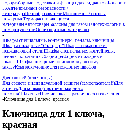
водоразборные
Подставки и фланцы для гидрантов
Фонари и
ЗУ
Аптечки
Знаки безопасности /
литература
Пенообразователи
Мотопомпы / насосы
пожарные
Терморасширяющиеся
материалы
Автотовары
Баллоны для газов
Нанотехнологии в
пожаротушении
Огнезащитные материалы
-
Шкафы специальные, контейнеры, пеналы, ключницы
Шкафы пожарные "Стандарт"
Шкафы пожарные из
нержавеющей стали
Шкафы специальные, контейнеры,
пеналы, ключницы
Сборно-разборные пожарные
шкафы
Шкафы пожарные по индивидуальному
заказу
Комплектующие для пожарных шкафов
-
Для ключей (ключницы)
Для средств индивидуальной защиты (самоспасателей)
Для
аптечек
Для кошмы (противопожарного
полотна)
Шахтные
Прочие шкафы различного назначения
-
Ключница для 1 ключа, красная
Ключница для 1 ключа,
красная