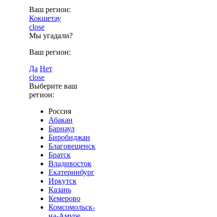
Ваш регион:
Кокшетау
close
Мы угадали?
Ваш регион:
Да
Нет
close
Выберите ваш
регион:
Россия
Абакан
Барнаул
Биробиджан
Благовещенск
Братск
Владивосток
Екатеринбург
Иркутск
Казань
Кемерово
Комсомольск-
на-Амуре