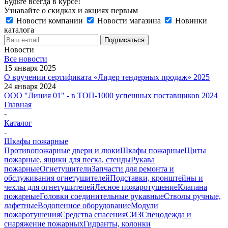
Будьте всегда в курсе!
Узнавайте о скидках и акциях первым
Новости компании
Новости магазина
Новинки
каталога
Новости
Все новости
15 января 2025
О вручении сертификата «Лидер тендерных продаж» 2025
24 января 2024
ООО "Линия 01" - в ТОП-1000 успешных поставщиков 2024
Главная
-
Каталог
-
Шкафы пожарные
Противопожарные двери и люки
Шкафы пожарные
Щиты
пожарные, ящики для песка, стенды
Рукава
пожарные
Огнетушители
Запчасти для ремонта и
обслуживания огнетушителей
Подставки, кронштейны и
чехлы для огнетушителей
Лесное пожаротушение
Клапана
пожарные
Головки соединительные рукавные
Стволы ручные,
лафетные
Водопенное оборудование
Модули
пожаротушения
Средства спасения
СИЗ
Спецодежда и
снаряжение пожарных
Гидранты, колонки