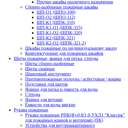
Прочие шкафы различного назначения
Сборно-разборные пожарные шкафы
ШП-О1 (ШПО-100)
ШП-О2 (ШПО-112)
ШП-К1 (ШПК-310)
ШП-К1-О1 (ШПК-315)
ШП-К1-О2 (ШПК-320)
ШП-К2 (ШПК-321)
ШП-К2-О2 (ШПК-321-2)
Шкафы пожарные по индивидуальному заказу
Комплектующие для пожарных шкафов
Щиты пожарные, ящики для песка, стенды
Щиты сборно-разборные
Щиты сварные
Шанцевый инструмент
Противопожарные полотна / асбестовые / кошма
Подставки для щитов
Ящики для песка и емкость для воды
Стенды
Ящики для ветоши
Ёмкости для воды мягкие
Рукава пожарные
Рукава пожарные РПК(В)-0,8/1,0-УХЛ1 "Классик"
для пожарных кранов и мотопомп (ПК)
Устройства для внутриквартирного