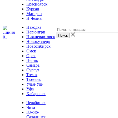
Красноярск
Курган
Магадан
Н.Челны
Находка
Нерюнгри
Нижневартовск
Новокузнецк
Новосибирск
Омск
Орск
Пермь
Самара
Сургут
Томск
Тюмень
Улан-Удэ
Уфа
Хабаровск
Челябинск
Чита
Южно-
Сахалинск