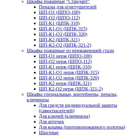
Шкафы пожарные "Стандарт"
Пеналы для огнетушителей
ШП-О1 (ШПО-100)
ШП-О2 (ШПО-112)
ШП-К1 (ШПК-310)
ШП-К1-О1 (ШПК-315)
ШП-К1-О2 (ШПК-320)
ШП-К2 (ШПК-321)
ШП-К2-О2 (ШПК-321-2)
Шкафы пожарные из нержавеющей стали
ШП-О1 нерж (ШПО-100)
ШП-О2 нерж (ШПО-112)
ШП-К1 нерж (ШПК-310)
ШП-К1-О1 нерж (ШПК-315)
ШП-К1-О2 нерж (ШПК-320)
ШП-К2 нерж (ШПК-321)
ШП К2-О2 нерж (ШПК-321-2)
Шкафы специальные, контейнеры, пеналы,
ключницы
Для средств индивидуальной защиты
(самоспасателей)
Для ключей (ключницы)
Для аптечек
Для кошмы (противопожарного полотна)
Шахтные