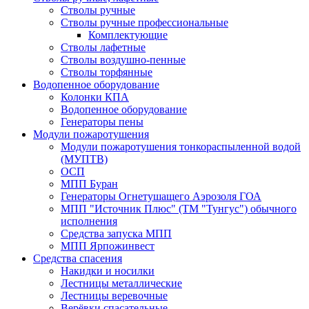
Стволы ручные
Стволы ручные профессиональные
Комплектующие
Стволы лафетные
Стволы воздушно-пенные
Стволы торфянные
Водопенное оборудование
Колонки КПА
Водопенное оборудование
Генераторы пены
Модули пожаротушения
Модули пожаротушения тонкораспыленной водой
(МУПТВ)
ОСП
МПП Буран
Генераторы Огнетушащего Аэрозоля ГОА
МПП "Источник Плюс" (ТМ "Тунгус") обычного
исполнения
Средства запуска МПП
МПП Ярпожинвест
Средства спасения
Накидки и носилки
Лестницы металлические
Лестницы веревочные
Верёвки спасательные