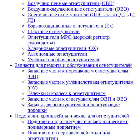
Воздушно-пенные огнетушители (ОВП)
Воздушно-эмульсионные огнетушители (ОВЭ)
Специальные огнетушители (ОПС - класс Д1, Д2,
Д3)
Взрывозащищенные огнетушители (Ex)
Шахтные огнетушители
Огнетушители МРС (морской регистр
судоходства)
Хладоновые огнетушители (ОХ)
Автономные огнетушители
Учебные пособия огнетушителей
Запчасти для ремонта и обслуживания огнетушителей
Запасные части к порошковым огнетушителям
(ОП)
Запасные части к углекислотным огнетушителям
(ОУ)
Тележки и коллеса к огнетушителям
Запасные части к огнетушителям ОВП и ОВЭ
Заряды для огнетушителей и огнетушащие
порошки
Подставки, кронштейны и чехлы для огнетушителей
Подставки под огнетушители металлические с
полимерным покрытием
Подставки из нержавеющей стали под
огнетушители